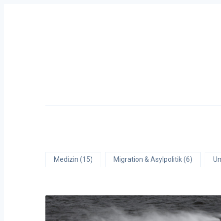
Zum
Inhalt
springen
Primäre
Navigation
Medizin (15)
Migration & Asylpolitik (6)
Um