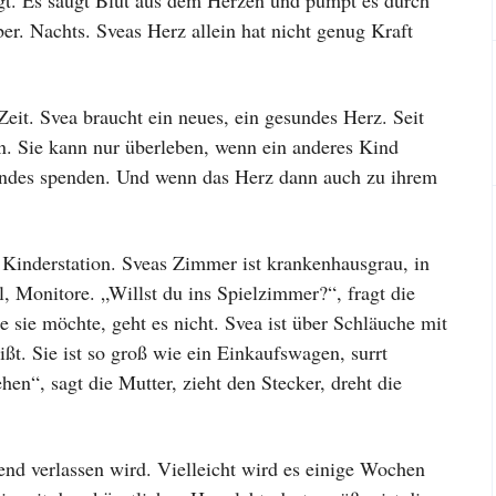
ägt. Es saugt Blut aus dem Herzen und pumpt es durch
er. Nachts. Sveas Herz allein hat nicht genug Kraft
eit. Svea braucht ein neues, ein gesundes Herz. Seit
an. Sie kann nur überleben, wenn ein anderes Kind
 Kindes spenden. Und wenn das Herz dann auch zu ihrem
Kinderstation. Sveas Zimmer ist krankenhausgrau, in
l, Monitore. „Willst du ins Spielzimmer?“, fragt die
e sie möchte, geht es nicht. Svea ist über Schläuche mit
ßt. Sie ist so groß wie ein Einkaufswagen, surrt
en“, sagt die Mutter, zieht den Stecker, dreht die
nd verlassen wird. Vielleicht wird es einige Wochen